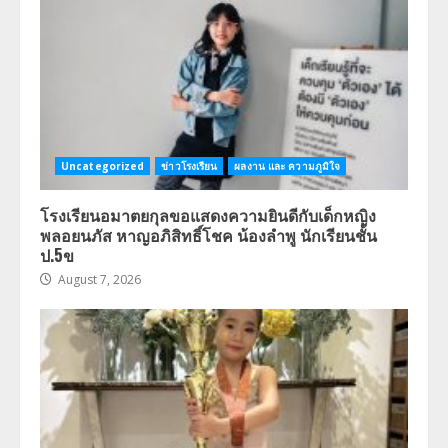
Uncategorized
ข่าวโรงเรียน
ผลงาน และ ความภูมิใจ
โรงเรียนอมาตยกุลขอแสดงความยินดีกับเด็กหญิง
พลอยนภัส หาญอภิสิทธิ์โชค น้องลำพู นักเรียนชั้น
ป.5ข
August 7, 2026