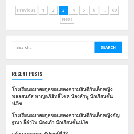
Posts
Previous
1
2
3
4
5
6
…
69
navigation
Next
Search
for:
RECENT POSTS
โรงเรียนอมาตยกุลขอแสดงความยินดีกับเด็กหญิง
พลอยนภัส หาญอภิสิทธิ์โชค น้องลำพู นักเรียนชั้น
ป.5ข
โรงเรียนอมาตยกุลขอแสดงความยินดีกับเด็กหญิงกัญ
ฐณา ลี้อำไพ น้องเก้า นักเรียนชั้นป.1ค
แจ้งเมนูอาหาร สัปดาห์ที่ 13