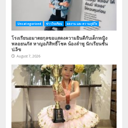
Uncategorized
ข่าวโรงเรียน
ผลงาน และ ความภูมิใจ
โรงเรียนอมาตยกุลขอแสดงความยินดีกับเด็กหญิง
พลอยนภัส หาญอภิสิทธิ์โชค น้องลำพู นักเรียนชั้น
ป.5ข
August 7, 2026