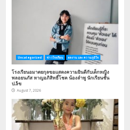
Uncategorized
ข่าวโรงเรียน
ผลงาน และ ความภูมิใจ
โรงเรียนอมาตยกุลขอแสดงความยินดีกับเด็กหญิง
พลอยนภัส หาญอภิสิทธิ์โชค น้องลำพู นักเรียนชั้น
ป.5ข
August 7, 2026