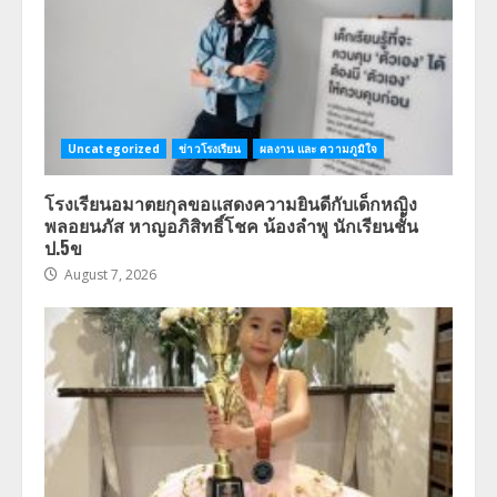
Uncategorized
ข่าวโรงเรียน
ผลงาน และ ความภูมิใจ
โรงเรียนอมาตยกุลขอแสดงความยินดีกับเด็กหญิง
พลอยนภัส หาญอภิสิทธิ์โชค น้องลำพู นักเรียนชั้น
ป.5ข
August 7, 2026