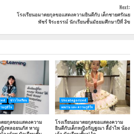
Next:
โรงเรียนอมาตยกุลขอแสดงความยินดีกับ เด็กชายศรัณย
พัชร์ จิระธรรม์ นักเรียนชั้นมัธยมศึกษาปีที่ 3ข
zed
ข่าวโรงเรียน
Uncategorized
ามภูมิใจ
ผลงาน และ ความภูมิใจ
มาตยกุลขอแสดงความ
โรงเรียนอมาตยกุลขอแสดงความ
กหญิงพลอยนภัส หาญ
ยินดีกับเด็กหญิงกัญฐณา ลี้อำไพ น้อง
น้องลำพู นักเรียนชั้น
เก้า นักเรียนชั้นป.1ค