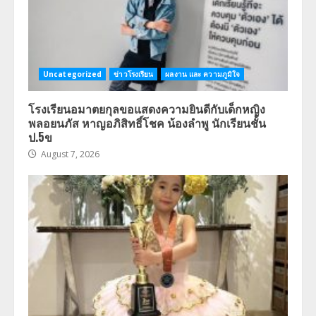
Uncategorized
ข่าวโรงเรียน
ผลงาน และ ความภูมิใจ
โรงเรียนอมาตยกุลขอแสดงความยินดีกับเด็กหญิง
พลอยนภัส หาญอภิสิทธิ์โชค น้องลำพู นักเรียนชั้น
ป.5ข
August 7, 2026