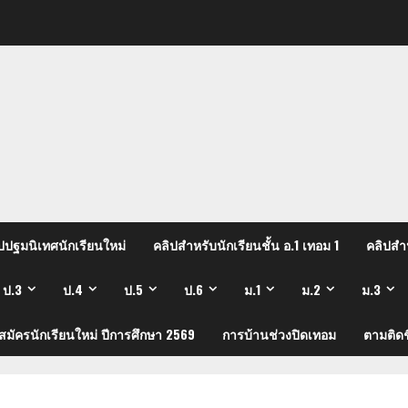
ปปฐมนิเทศนักเรียนใหม่
คลิปสำหรับนักเรียนชั้น อ.1 เทอม 1
คลิปสำห
ป.3
ป.4
ป.5
ป.6
ม.1
ม.2
ม.3
บสมัครนักเรียนใหม่ ปีการศึกษา 2569
การบ้านช่วงปิดเทอม
ตามติดช