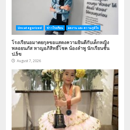
Uncategorized
ข่าวโรงเรียน
ผลงาน และ ความภูมิใจ
โรงเรียนอมาตยกุลขอแสดงความยินดีกับเด็กหญิง
พลอยนภัส หาญอภิสิทธิ์โชค น้องลำพู นักเรียนชั้น
ป.5ข
August 7, 2026