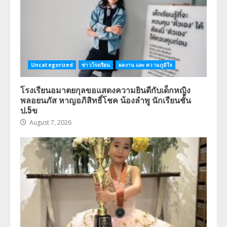
Uncategorized
ข่าวโรงเรียน
ผลงาน และ ความภูมิใจ
โรงเรียนอมาตยกุลขอแสดงความยินดีกับเด็กหญิง
พลอยนภัส หาญอภิสิทธิ์โชค น้องลำพู นักเรียนชั้น
ป.5ข
August 7, 2026