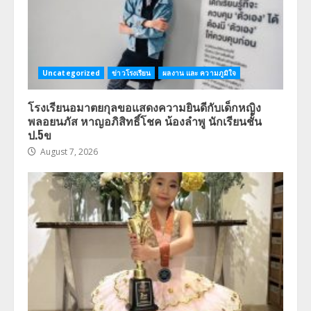
Uncategorized
ข่าวโรงเรียน
ผลงาน และ ความภูมิใจ
โรงเรียนอมาตยกุลขอแสดงความยินดีกับเด็กหญิง
พลอยนภัส หาญอภิสิทธิ์โชค น้องลำพู นักเรียนชั้น
ป.5ข
August 7, 2026