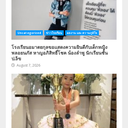
Uncategorized
ข่าวโรงเรียน
ผลงาน และ ความภูมิใจ
โรงเรียนอมาตยกุลขอแสดงความยินดีกับเด็กหญิง
พลอยนภัส หาญอภิสิทธิ์โชค น้องลำพู นักเรียนชั้น
ป.5ข
August 7, 2026