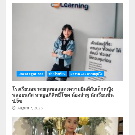
Uncategorized
ข่าวโรงเรียน
ผลงาน และ ความภูมิใจ
โรงเรียนอมาตยกุลขอแสดงความยินดีกับเด็กหญิง
พลอยนภัส หาญอภิสิทธิ์โชค น้องลำพู นักเรียนชั้น
ป.5ข
August 7, 2026