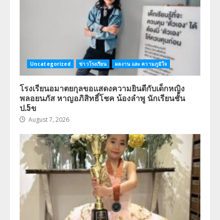
Uncategorized
ข่าวโรงเรียน
ผลงาน และ ความภูมิใจ
โรงเรียนอมาตยกุลขอแสดงความยินดีกับเด็กหญิง
พลอยนภัส หาญอภิสิทธิ์โชค น้องลำพู นักเรียนชั้น
ป.5ข
August 7, 2026