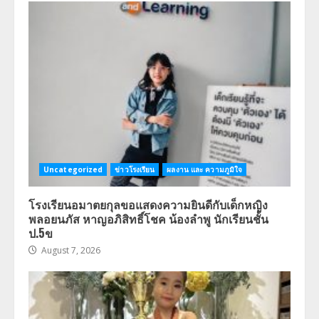
Uncategorized
ข่าวโรงเรียน
ผลงาน และ ความภูมิใจ
โรงเรียนอมาตยกุลขอแสดงความยินดีกับเด็กหญิง
พลอยนภัส หาญอภิสิทธิ์โชค น้องลำพู นักเรียนชั้น
ป.5ข
August 7, 2026