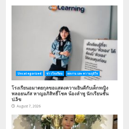
Uncategorized
ข่าวโรงเรียน
ผลงาน และ ความภูมิใจ
โรงเรียนอมาตยกุลขอแสดงความยินดีกับเด็กหญิง
พลอยนภัส หาญอภิสิทธิ์โชค น้องลำพู นักเรียนชั้น
ป.5ข
August 7, 2026