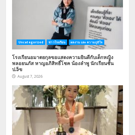
Uncategorized
ข่าวโรงเรียน
ผลงาน และ ความภูมิใจ
โรงเรียนอมาตยกุลขอแสดงความยินดีกับเด็กหญิง
พลอยนภัส หาญอภิสิทธิ์โชค น้องลำพู นักเรียนชั้น
ป.5ข
August 7, 2026