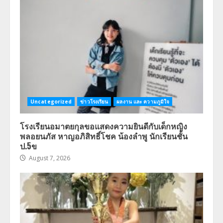
Uncategorized
ข่าวโรงเรียน
ผลงาน และ ความภูมิใจ
โรงเรียนอมาตยกุลขอแสดงความยินดีกับเด็กหญิง
พลอยนภัส หาญอภิสิทธิ์โชค น้องลำพู นักเรียนชั้น
ป.5ข
August 7, 2026