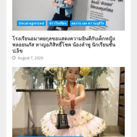
Uncategorized
ข่าวโรงเรียน
ผลงาน และ ความภูมิใจ
โรงเรียนอมาตยกุลขอแสดงความยินดีกับเด็กหญิง
พลอยนภัส หาญอภิสิทธิ์โชค น้องลำพู นักเรียนชั้น
ป.5ข
August 7, 2026