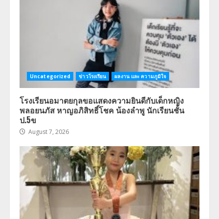
Uncategorized
ข่าวโรงเรียน
ผลงาน และ ความภูมิใจ
โรงเรียนอมาตยกุลขอแสดงความยินดีกับเด็กหญิง
พลอยนภัส หาญอภิสิทธิ์โชค น้องลำพู นักเรียนชั้น
ป.5ข
August 7, 2026