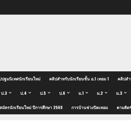
ปปฐมนิเทศนักเรียนใหม่
คลิปสำหรับนักเรียนชั้น อ.1 เทอม 1
คลิปสำห
ป.3
ป.4
ป.5
ป.6
ม.1
ม.2
ม.3
บสมัครนักเรียนใหม่ ปีการศึกษา 2569
การบ้านช่วงปิดเทอม
ตามติดช